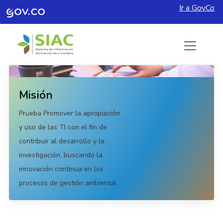
Ir a GovCo
Pasar al contenido principal
Misión
Prueba Promover la apropiación
y uso de las TI con el fin de
contribuir al desarrollo y la
investigación, buscando la
innovación continua en los
procesos de gestión ambiental.