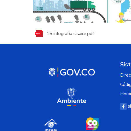
Visor geográf
15 infografia sisaire.pdf
Sis
Direc
Códi
Horar
s