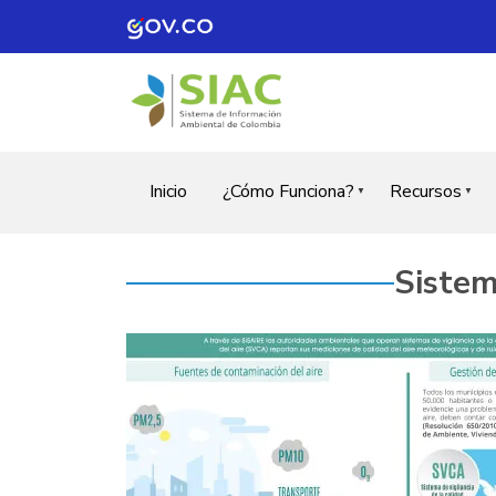
Pasar al contenido principal
Inicio
¿Cómo Funciona?
Recursos
Misión
Boletín elect
Sistem
Líneas estratégicas
Infografías
Videos
Catálogo de
Catálogo de 