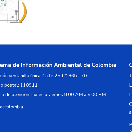
ico SIAC
tema de Información Ambiental de Colombia
ción ventanilla única:
Calle 25d # 96b - 70
T
go postal:
110911
L
io de atención: Lunes a viernes 8:00 AM a 5:00 PM
L
C
iaccolombia
s
P
A