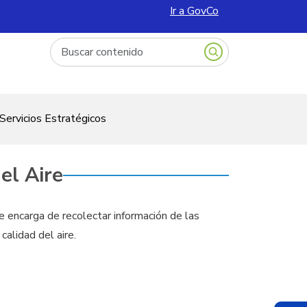
Ir a GovCo
Escriba la palabra clave relacionada a lo que necesite.
Servicios Estratégicos
el Aire
e encarga de recolectar información de las
calidad del aire.