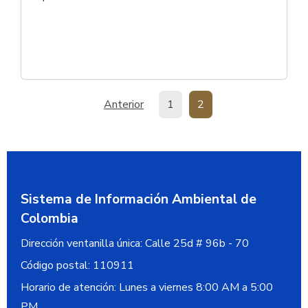
Paginación
Página anterior
Página
Página
Anterior
1
2
Sistema de Información Ambiental de
Colombia
Dirección ventanilla única:
Calle 25d # 96b - 70
Código postal:
110911
Horario de atención: Lunes a viernes 8:00 AM a 5:00
PM