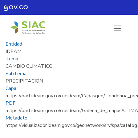
Pasar al contenido principal
Entidad
IDEAM
Tema
CAMBIO CLIMATICO
SubTema
PRECIPITACION
Capa
https://bart.ideam.gov.co/cneideam/Capasgeo/Tendencia_p
PDF
https://bart.ideam.gov.co/cneideam/Galeria_de_mapas/
Metadato
https://visualizador.ideam.gov.co/geonetwork/srv/spa/catalo