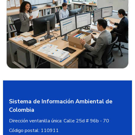
Sistema de Información Ambiental de
Colombia
Dirección ventanilla única:
Calle 25d # 96b - 70
Código postal:
110911