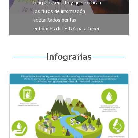
lenguaje sencillo y que explican
los flujos de información
adelantados por las
entidades del SINA para tener
mantener el conocimiento sobre
el estado y
Infografias
presiones de los recursos
naturales.