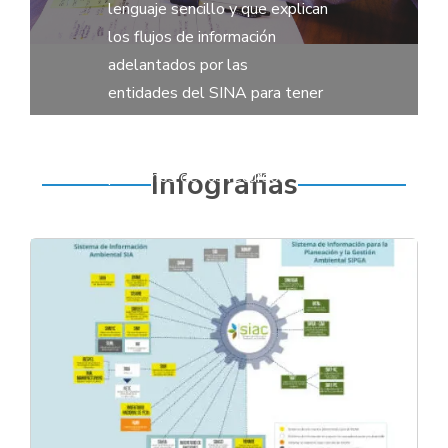
lenguaje sencillo y que explican
los flujos de información
adelantados por las
entidades del SINA para tener
mantener el conocimiento sobre
el estado y
Infografias
presiones de los recursos
naturales.